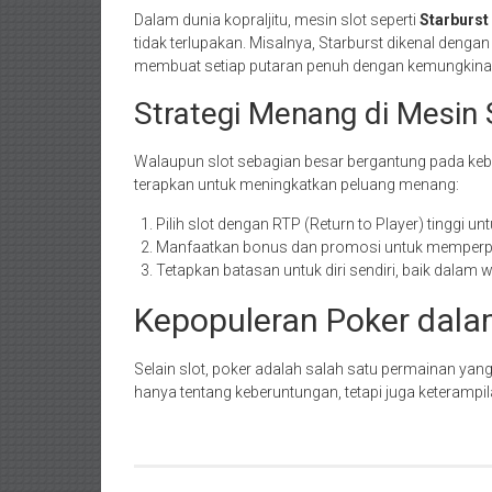
Dalam dunia kopraljitu, mesin slot seperti
Starburst
tidak terlupakan. Misalnya, Starburst dikenal dengan
membuat setiap putaran penuh dengan kemungkina
Strategi Menang di Mesin 
Walaupun slot sebagian besar bergantung pada kebe
terapkan untuk meningkatkan peluang menang:
Pilih slot dengan RTP (Return to Player) tinggi u
Manfaatkan bonus dan promosi untuk memperp
Tetapkan batasan untuk diri sendiri, baik dala
Kepopuleran Poker dalam
Selain slot, poker adalah salah satu permainan yang
hanya tentang keberuntungan, tetapi juga keterampila